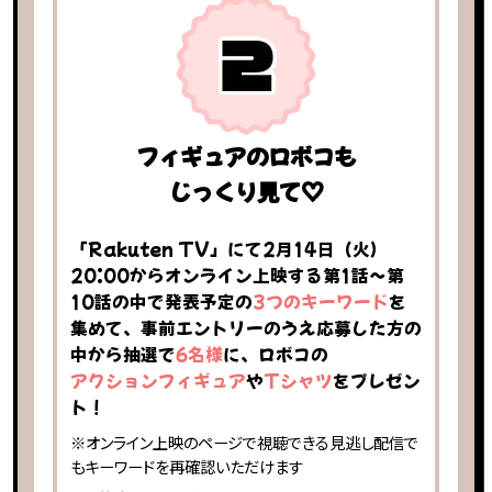
フィギュアのロボコも
じっくり見て♡
「Rakuten TV」にて2月14日（火）
20:00からオンライン上映する第1話～第
10話の中で発表予定の
3つのキーワード
を
集めて、事前エントリーのうえ応募した方の
中から抽選で
6名様
に、ロボコの
アクションフィギュア
や
Tシャツ
をプレゼン
ト！
※オンライン上映のページで視聴できる見逃し配信で
もキーワードを再確認いただけます