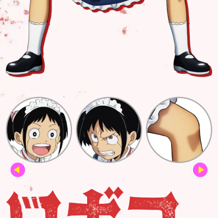
上坂すみれ
野沢雅子
津田美波
置鮎龍太郎
武内駿輔
M・A・O
平塚紗依
後藤恵里菜
三石琴乃
長田庄平