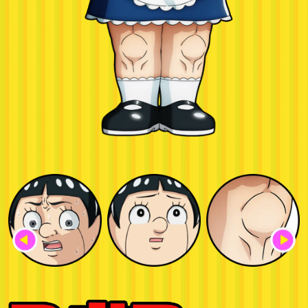
上坂すみれ
野沢雅子
津田美波
置鮎龍太郎
武内駿輔
M・A・O
平塚紗依
後藤恵里菜
三石琴乃
長田庄平